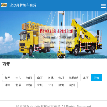
业政邦桥检车租赁
西青
和平
河东
河西
南开
河北
红桥
滨海新
东丽
西青
津南
北辰
武清
宝坻
宁河
静海
蓟州
版权所有 © 业政邦桥检车租赁 All Rights Reserved