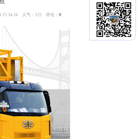
租
5:34:24 人气：
125
评论：
0