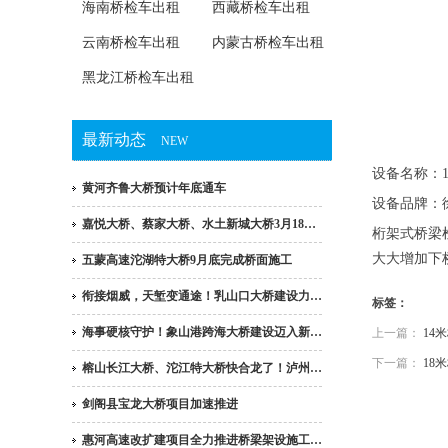
海南桥检车出租
西藏桥检车出租
云南桥检车出租
内蒙古桥检车出租
黑龙江桥检车出租
最新动态
NEW
设备名称：
黄河齐鲁大桥预计年底通车
设备品牌：
嘉悦大桥、蔡家大桥、水土新城大桥3月18…
桁架式桥梁
大大增加下
五蒙高速沱湖特大桥9月底完成桥面施工
衔接烟威，天堑变通途！乳山口大桥建设力…
标签：
海事硬核守护！象山港跨海大桥建设迈入新…
上一篇：
14
下一篇：
18
榕山长江大桥、沱江特大桥快合龙了！泸州…
剑阁县宝龙大桥项目加速推进
惠河高速改扩建项目全力推进桥梁架设施工…