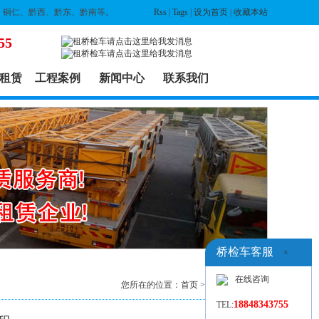
、铜仁、黔西、黔东、黔南等。
Rss
|
Tags
|
设为首页
|
收藏本站
55
租赁
工程案例
新闻中心
联系我们
桥检车客服
×
在线咨询
您所在的位置：
首页
>
出租设备
> 列表
18848343755
TEL: