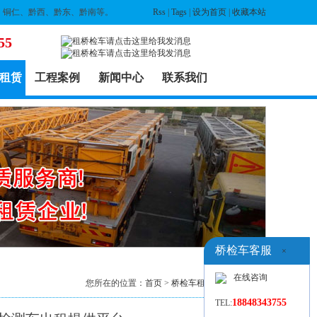
、铜仁、黔西、黔东、黔南等。
Rss
|
Tags
|
设为首页
|
收藏本站
55
租赁
工程案例
新闻中心
联系我们
桥检车客服
×
在线咨询
您所在的位置：
首页
>
桥检车租赁
>
天津
> 列表
18848343755
TEL: