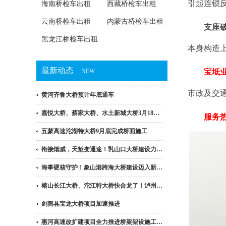
引起连锁
海南桥检车出租
西藏桥检车出租
云南桥检车出租
内蒙古桥检车出租
支座
黑龙江桥检车出租
本身构造
最新动态
NEW
宝坻
市政及交
黄河齐鲁大桥预计年底通车
嘉悦大桥、蔡家大桥、水土新城大桥3月18…
服务热线
五蒙高速沱湖特大桥9月底完成桥面施工
衔接烟威，天堑变通途！乳山口大桥建设力…
海事硬核守护！象山港跨海大桥建设迈入新…
榕山长江大桥、沱江特大桥快合龙了！泸州…
剑阁县宝龙大桥项目加速推进
惠河高速改扩建项目全力推进桥梁架设施工…