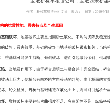
宝坻桥检车租赁公司，宝坻20米桥
作者：桥检车租赁公司文员 来源： 日期：2019/9/18 14
构的抗震性能、震害特点及产生原因
与基础破坏
。地基破坏主要是指因砂土液化、不均匀沉降及稳定
物的破坏，震害较重。基础的破坏与地基的破坏紧密相关，当结
移，桩基础可能发生剪断、倾斜破坏，进而引起墩台倾斜、倒塌
沉陷。
当地震作用下，由于桥台后填土与桥台并非完全固结，桥
的被动土压力，使桥台有向桥跨方向移动的趋势。由于桥面的支
破坏。论文检测。若桥台基础建造在液化土上，则可能引起桥台垂
坏。
墩柱破坏主要包括弯曲强度不足、弯曲延性不足、纵筋搭