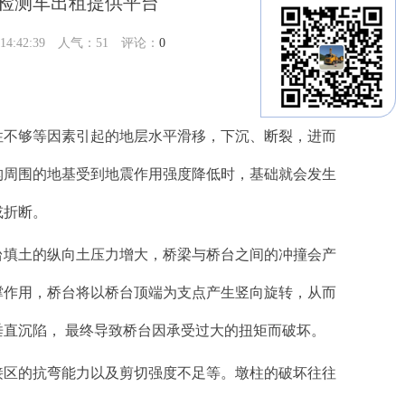
梁检测车出租提供平台
:42:39 人气：
51
评论：
0
性不够等因素引起的地层水平滑移，下沉、断裂，进而
构周围的地基受到地震作用强度降低时，基础就会发生
或折断。
台填土的纵向土压力增大，桥梁与桥台之间的冲撞会产
撑作用，桥台将以桥台顶端为支点产生竖向旋转，从而
直沉陷， 最终导致桥台因承受过大的扭矩而破坏。
接区的抗弯能力以及剪切强度不足等。墩柱的破坏往往