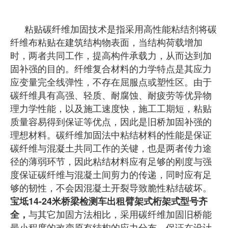
粘贴碳纤维加固技术是指采用高性能粘结剂将碳
纤维布粘贴在建筑结构物表面，当结构荷载增加
时，两者共同工作，提高构件承载力，从而达到加
固补强的目的。纤维复合材料的力学特点是其应力
应变量完全线弹性，不存在屈服点或塑性区。由于
碳纤维具有高强、轻质、耐腐蚀、耐疲劳等优异物
理力学性能，以及施工速度快，施工工期短，粘贴
质量容易得到保证等优点，因此是旧桥加固补强的
理想材料。碳纤维加固法中粘结材料的性能是保证
碳纤
维与混凝土共同工作的关键，也是两者传力途
径的薄弱环节，因此粘结材料应有足够的刚度与强
度保证碳纤维与混凝土间剪力的传递，同时应有足
够的韧性，不会因混凝土开裂导致脆性粘结破坏。
宝坻14-24米桥梁检测车出租臂架式桁架式型号齐
与其它加固方法相比，采用碳纤维加固旧桥能
全，
最小程度的改变原有结构的应力分布，保证在设计